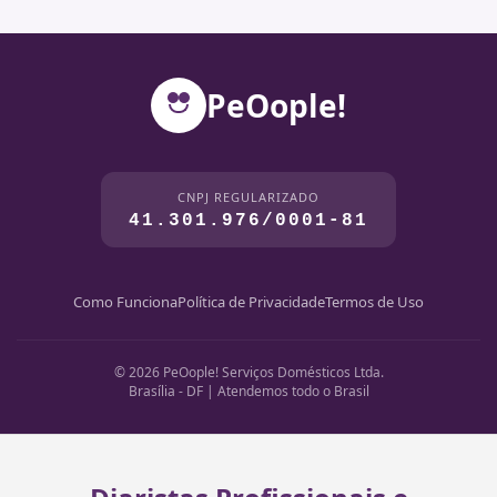
PeOople!
CNPJ REGULARIZADO
41.301.976/0001-81
Como Funciona
Política de Privacidade
Termos de Uso
© 2026 PeOople! Serviços Domésticos Ltda.
Brasília - DF | Atendemos todo o Brasil