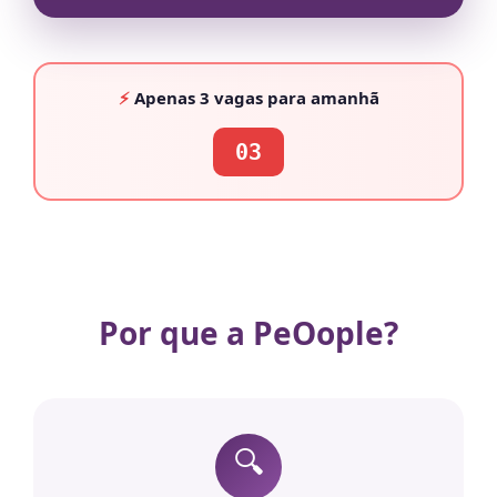
⚡
Apenas
3 vagas
para amanhã
03
Por que a PeOople?
🔍