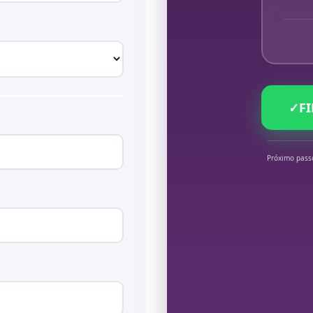
✓
F
Próximo pass