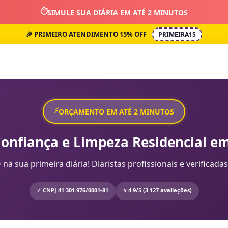
⏱️
SIMULE SUA DIÁRIA EM ATÉ 2 MINUTOS
🎉 PRIMEIRO ATENDIMENTO 15% OFF
PRIMEIRA15
⚡
ORÇAMENTO EM ATÉ 2 MINUTOS
Confiança e Limpeza Residencial em
sua primeira diária! Diaristas profissionais e verificadas
✓ CNPJ 41.301.976/0001-81
⭐ 4.9/5 (3.127 avaliações)