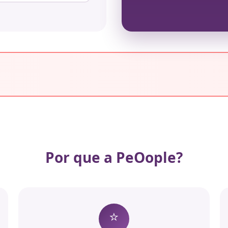
Por que a PeOople?
⭐