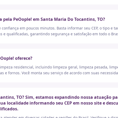
a pela PeOople! em Santa Maria Do Tocantins, TO?
e confiança em poucos minutos. Basta informar seu CEP, o tipo e t
as e qualificadas, garantindo segurança e satisfação em todo o Bras
eOople! oferece?
peza residencial, incluindo limpeza geral, limpeza pesada, limp
as e fornos. Você monta seu serviço de acordo com suas necessida
antins, TO? Sim, estamos expandindo nossa atuação par
 sua localidade informando seu CEP em nosso site e desc
ificados.
a atender em diversas cidades e regiões do Brasil. Verifique a di