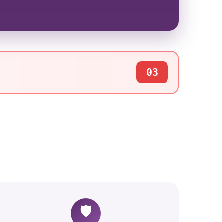
03
🛡️