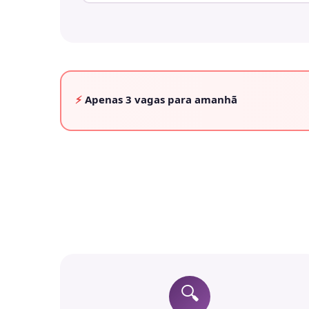
⚡
Apenas
3 vagas
para amanhã
🔍