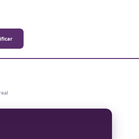
ificar
real