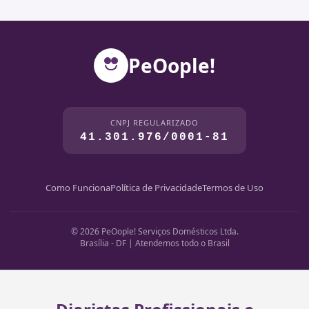
PeOople!
CNPJ REGULARIZADO
41.301.976/0001-81
Como Funciona
Política de Privacidade
Termos de Uso
© 2026 PeOople! Serviços Domésticos Ltda.
Brasília - DF | Atendemos todo o Brasil