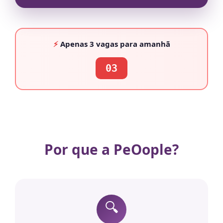
⚡
Apenas
3 vagas
para amanhã
03
Por que a PeOople?
🔍