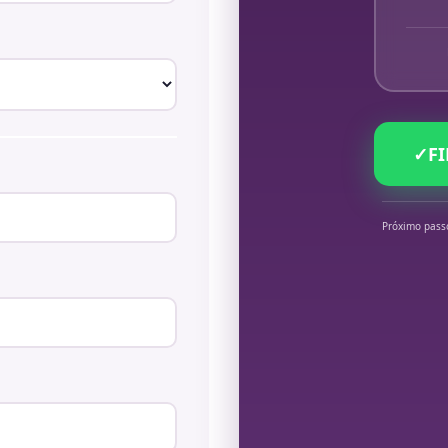
✓
F
Próximo pass