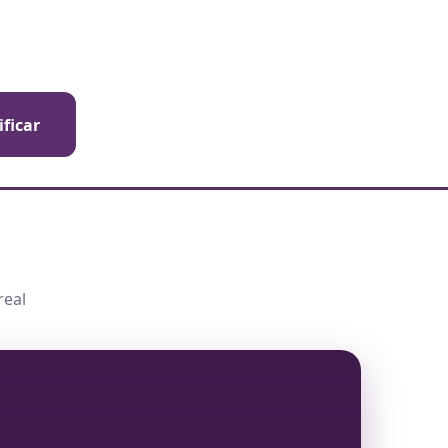
ificar
real