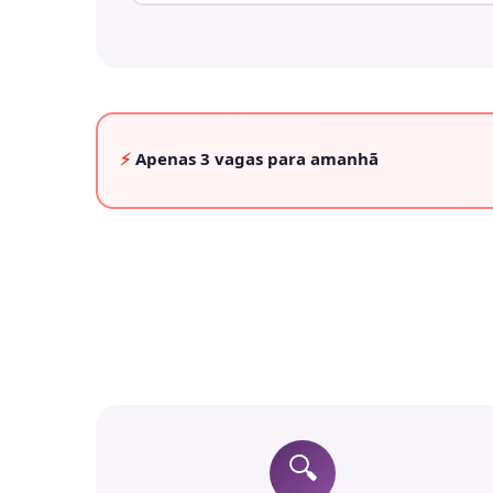
⚡
Apenas
3 vagas
para amanhã
🔍