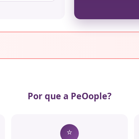
Por que a PeOople?
⭐