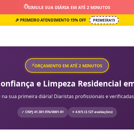
⏱️
SIMULE SUA DIÁRIA EM ATÉ 2 MINUTOS
🎉 PRIMEIRO ATENDIMENTO 15% OFF
PRIMEIRA15
⚡
ORÇAMENTO EM ATÉ 2 MINUTOS
Confiança e Limpeza Residencial em
sua primeira diária! Diaristas profissionais e verificadas
✓ CNPJ 41.301.976/0001-81
⭐ 4.9/5 (3.127 avaliações)