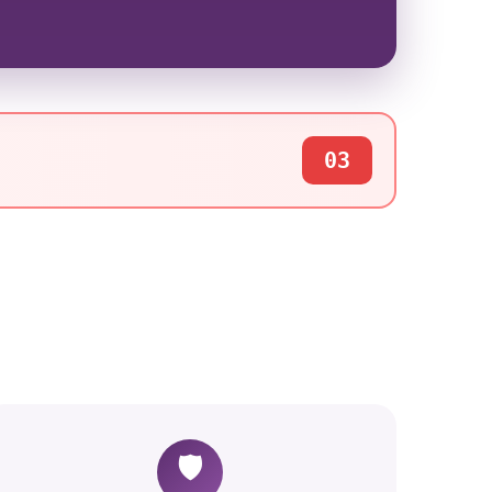
03
🛡️