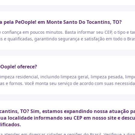
a pela PeOople! em Monte Santo Do Tocantins, TO?
e confiança em poucos minutos. Basta informar seu CEP, o tipo e t
as e qualificadas, garantindo segurança e satisfação em todo o Bras
eOople! oferece?
peza residencial, incluindo limpeza geral, limpeza pesada, limp
as e fornos. Você monta seu serviço de acordo com suas necessida
antins, TO? Sim, estamos expandindo nossa atuação par
 sua localidade informando seu CEP em nosso site e desc
ificados.
a atender em diversas cidades e regiões do Brasil. Verifique a di