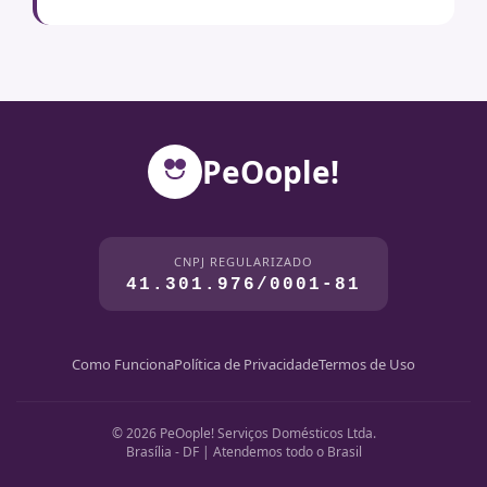
PeOople!
CNPJ REGULARIZADO
41.301.976/0001-81
Como Funciona
Política de Privacidade
Termos de Uso
© 2026 PeOople! Serviços Domésticos Ltda.
Brasília - DF | Atendemos todo o Brasil