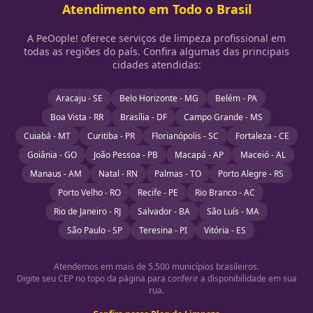
Atendimento em Todo o Brasil
A PeOople! oferece serviços de limpeza profissional em
todas as regiões do país. Confira algumas das principais
cidades atendidas:
Aracaju - SE
Belo Horizonte - MG
Belém - PA
Boa Vista - RR
Brasília - DF
Campo Grande - MS
Cuiabá - MT
Curitiba - PR
Florianópolis - SC
Fortaleza - CE
Goiânia - GO
João Pessoa - PB
Macapá - AP
Maceió - AL
Manaus - AM
Natal - RN
Palmas - TO
Porto Alegre - RS
Porto Velho - RO
Recife - PE
Rio Branco - AC
Rio de Janeiro - RJ
Salvador - BA
São Luís - MA
São Paulo - SP
Teresina - PI
Vitória - ES
Atendemos em mais de 5.500 municípios brasileiros.
Digite seu CEP no topo da página para conferir a disponibilidade em sua
rua.