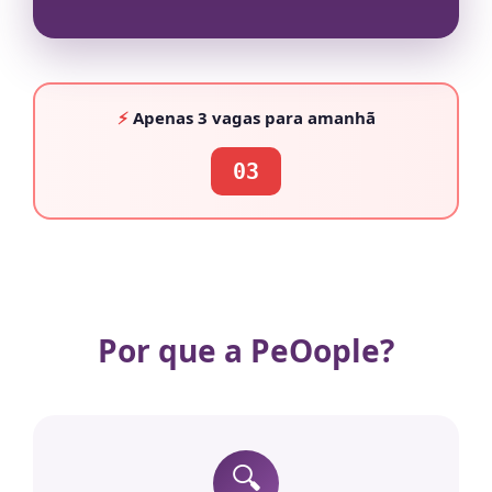
⚡
Apenas
3 vagas
para amanhã
03
Por que a PeOople?
🔍