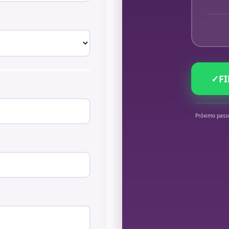
✓
F
Próximo pass