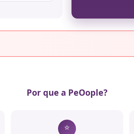
Por que a PeOople?
⭐