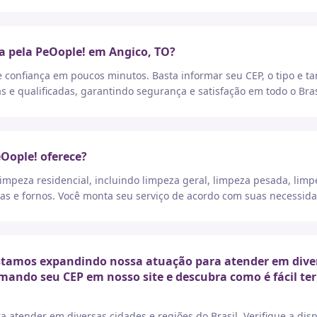
a pela PeOople! em Angico, TO?
e confiança em poucos minutos. Basta informar seu CEP, o tipo e t
as e qualificadas, garantindo segurança e satisfação em todo o Bras
eOople! oferece?
peza residencial, incluindo limpeza geral, limpeza pesada, limp
as e fornos. Você monta seu serviço de acordo com suas necessida
tamos expandindo nossa atuação para atender em diversa
rmando seu CEP em nosso site e descubra como é fácil t
a atender em diversas cidades e regiões do Brasil. Verifique a di