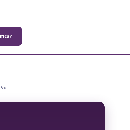
ificar
real