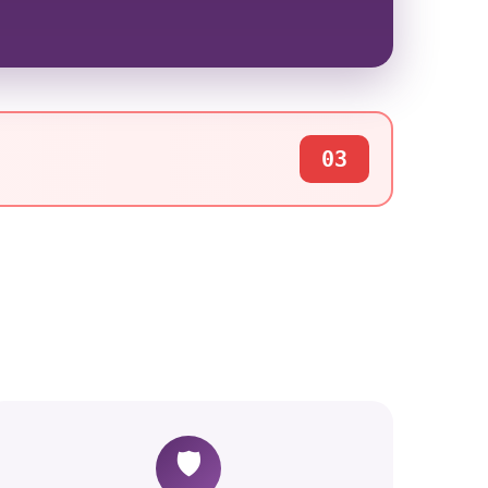
03
🛡️