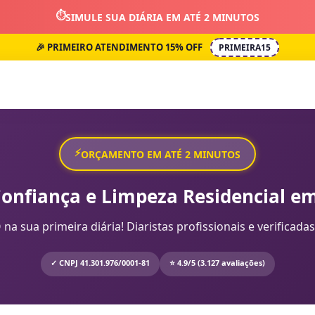
⏱️
SIMULE SUA DIÁRIA EM ATÉ 2 MINUTOS
🎉 PRIMEIRO ATENDIMENTO 15% OFF
PRIMEIRA15
⚡
ORÇAMENTO EM ATÉ 2 MINUTOS
Confiança e Limpeza Residencial em
sua primeira diária! Diaristas profissionais e verificadas
✓ CNPJ 41.301.976/0001-81
⭐ 4.9/5 (3.127 avaliações)