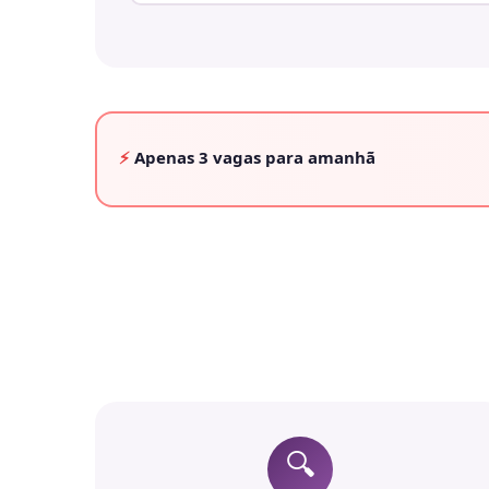
⚡
Apenas
3 vagas
para amanhã
🔍