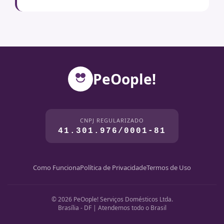
PeOople!
CNPJ REGULARIZADO
41.301.976/0001-81
Como Funciona
Política de Privacidade
Termos de Uso
© 2026 PeOople! Serviços Domésticos Ltda.
Brasília - DF | Atendemos todo o Brasil