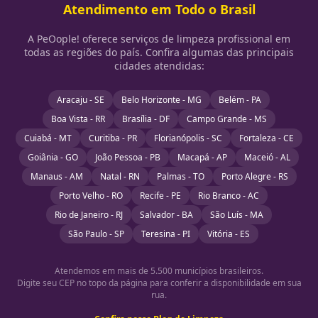
Atendimento em Todo o Brasil
A PeOople! oferece serviços de limpeza profissional em
todas as regiões do país. Confira algumas das principais
cidades atendidas:
Aracaju - SE
Belo Horizonte - MG
Belém - PA
Boa Vista - RR
Brasília - DF
Campo Grande - MS
Cuiabá - MT
Curitiba - PR
Florianópolis - SC
Fortaleza - CE
Goiânia - GO
João Pessoa - PB
Macapá - AP
Maceió - AL
Manaus - AM
Natal - RN
Palmas - TO
Porto Alegre - RS
Porto Velho - RO
Recife - PE
Rio Branco - AC
Rio de Janeiro - RJ
Salvador - BA
São Luís - MA
São Paulo - SP
Teresina - PI
Vitória - ES
Atendemos em mais de 5.500 municípios brasileiros.
Digite seu CEP no topo da página para conferir a disponibilidade em sua
rua.