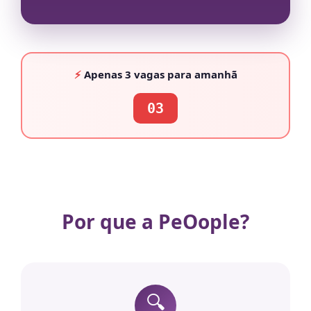
⚡
Apenas
3 vagas
para amanhã
03
Por que a PeOople?
🔍