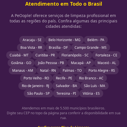
Atendimento em Todo o Brasil
A PeOople! oferece serviços de limpeza profissional em
todas as regiões do país. Confira algumas das principais
cidades atendidas:
Aracaju - SE
Belo Horizonte - MG
Belém - PA
Boa Vista - RR
Brasília - DF
Campo Grande - MS
Cuiabá - MT
Curitiba - PR
Florianópolis - SC
Fortaleza - CE
Goiânia - GO
João Pessoa - PB
Macapá - AP
Maceió - AL
Manaus - AM
Natal - RN
Palmas - TO
Porto Alegre - RS
Porto Velho - RO
Recife - PE
Rio Branco - AC
Rio de Janeiro - RJ
Salvador - BA
São Luís - MA
São Paulo - SP
Teresina - PI
Vitória - ES
Atendemos em mais de 5.500 municípios brasileiros.
Digite seu CEP no topo da página para conferir a disponibilidade em sua
rua.