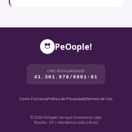
PeOople!
CNPJ REGULARIZADO
41.301.976/0001-81
Como Funciona
Política de Privacidade
Termos de Uso
© 2026 PeOople! Serviços Domésticos Ltda.
Brasília - DF | Atendemos todo o Brasil