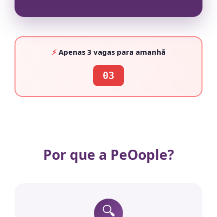
⚡
Apenas
3 vagas
para amanhã
03
Por que a PeOople?
🔍