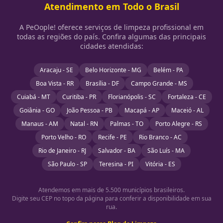
Atendimento em Todo o Brasil
A PeOople! oferece serviços de limpeza profissional em
todas as regiões do país. Confira algumas das principais
cidades atendidas:
Aracaju - SE
Belo Horizonte - MG
Belém - PA
Boa Vista - RR
Brasília - DF
Campo Grande - MS
Cuiabá - MT
Curitiba - PR
Florianópolis - SC
Fortaleza - CE
Goiânia - GO
João Pessoa - PB
Macapá - AP
Maceió - AL
Manaus - AM
Natal - RN
Palmas - TO
Porto Alegre - RS
Porto Velho - RO
Recife - PE
Rio Branco - AC
Rio de Janeiro - RJ
Salvador - BA
São Luís - MA
São Paulo - SP
Teresina - PI
Vitória - ES
Atendemos em mais de 5.500 municípios brasileiros.
Digite seu CEP no topo da página para conferir a disponibilidade em sua
rua.