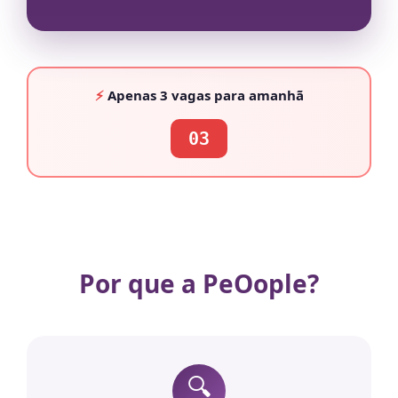
⚡
Apenas
3 vagas
para amanhã
03
Por que a PeOople?
🔍