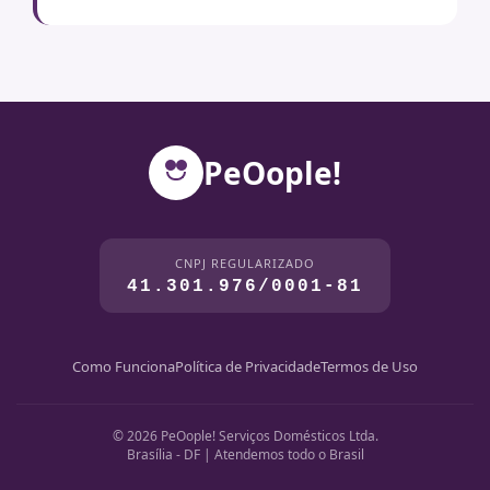
PeOople!
CNPJ REGULARIZADO
41.301.976/0001-81
Como Funciona
Política de Privacidade
Termos de Uso
© 2026 PeOople! Serviços Domésticos Ltda.
Brasília - DF | Atendemos todo o Brasil