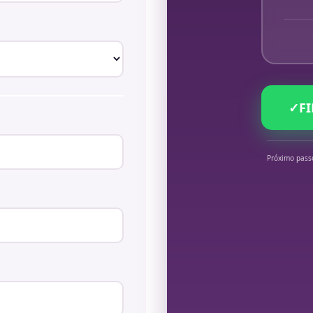
✓
F
Próximo pass