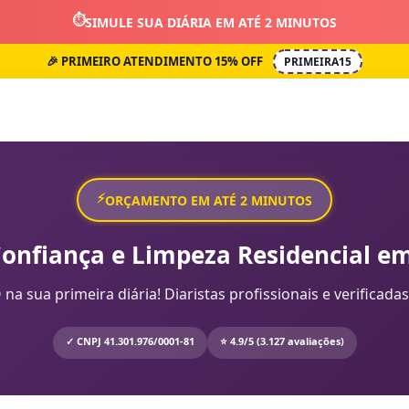
⏱️
SIMULE SUA DIÁRIA EM ATÉ 2 MINUTOS
🎉 PRIMEIRO ATENDIMENTO 15% OFF
PRIMEIRA15
⚡
ORÇAMENTO EM ATÉ 2 MINUTOS
Confiança e Limpeza Residencial em
sua primeira diária! Diaristas profissionais e verificadas
✓ CNPJ 41.301.976/0001-81
⭐ 4.9/5 (3.127 avaliações)