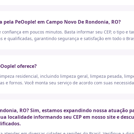
ça pela PeOople! em Campo Novo De Rondonia, RO?
e confiança em poucos minutos. Basta informar seu CEP, o tipo e t
as e qualificadas, garantindo segurança e satisfação em todo o Bras
eOople! oferece?
peza residencial, incluindo limpeza geral, limpeza pesada, limp
as e fornos. Você monta seu serviço de acordo com suas necessida
donia, RO? Sim, estamos expandindo nossa atuação par
 sua localidade informando seu CEP em nosso site e desc
ificados.
a atender em diversas cidades e regiões do Brasil. Verifique a di