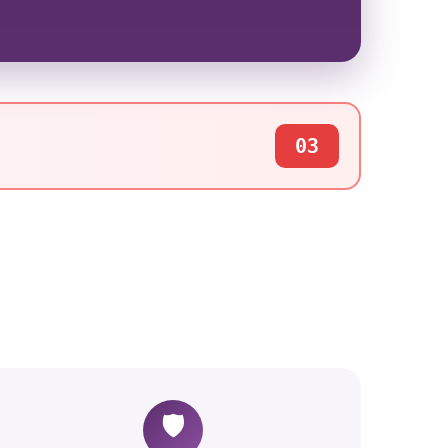
03
🛡️