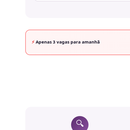
⚡
Apenas
3 vagas
para amanhã
🔍