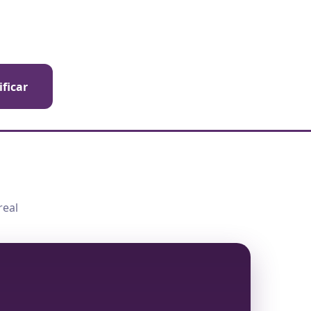
ificar
real