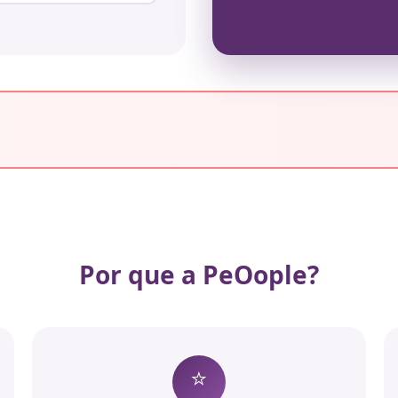
Por que a PeOople?
⭐