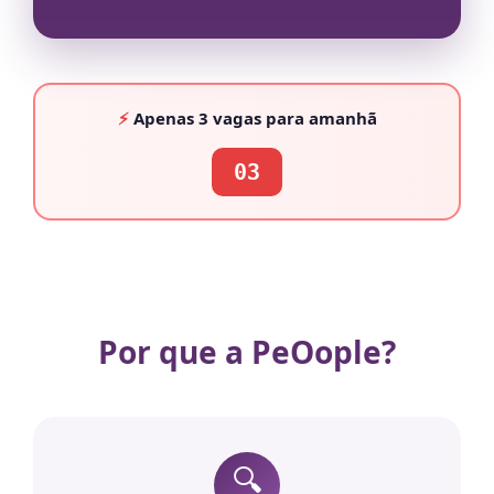
⚡
Apenas
3 vagas
para amanhã
03
Por que a PeOople?
🔍