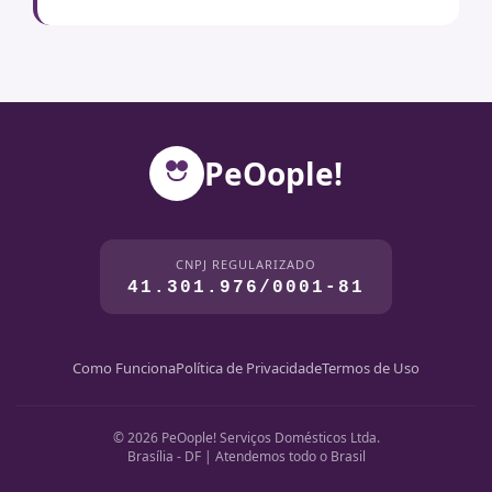
PeOople!
CNPJ REGULARIZADO
41.301.976/0001-81
Como Funciona
Política de Privacidade
Termos de Uso
© 2026 PeOople! Serviços Domésticos Ltda.
Brasília - DF | Atendemos todo o Brasil