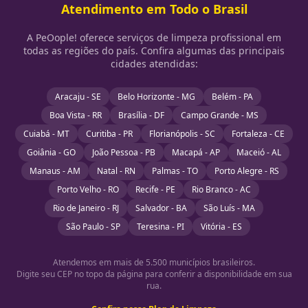
Atendimento em Todo o Brasil
A PeOople! oferece serviços de limpeza profissional em
todas as regiões do país. Confira algumas das principais
cidades atendidas:
Aracaju - SE
Belo Horizonte - MG
Belém - PA
Boa Vista - RR
Brasília - DF
Campo Grande - MS
Cuiabá - MT
Curitiba - PR
Florianópolis - SC
Fortaleza - CE
Goiânia - GO
João Pessoa - PB
Macapá - AP
Maceió - AL
Manaus - AM
Natal - RN
Palmas - TO
Porto Alegre - RS
Porto Velho - RO
Recife - PE
Rio Branco - AC
Rio de Janeiro - RJ
Salvador - BA
São Luís - MA
São Paulo - SP
Teresina - PI
Vitória - ES
Atendemos em mais de 5.500 municípios brasileiros.
Digite seu CEP no topo da página para conferir a disponibilidade em sua
rua.