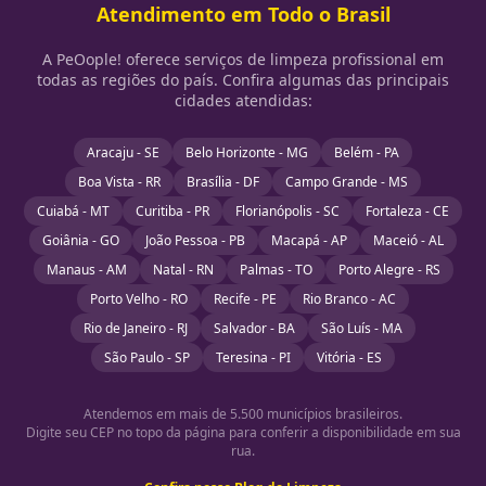
Atendimento em Todo o Brasil
A PeOople! oferece serviços de limpeza profissional em
todas as regiões do país. Confira algumas das principais
cidades atendidas:
Aracaju - SE
Belo Horizonte - MG
Belém - PA
Boa Vista - RR
Brasília - DF
Campo Grande - MS
Cuiabá - MT
Curitiba - PR
Florianópolis - SC
Fortaleza - CE
Goiânia - GO
João Pessoa - PB
Macapá - AP
Maceió - AL
Manaus - AM
Natal - RN
Palmas - TO
Porto Alegre - RS
Porto Velho - RO
Recife - PE
Rio Branco - AC
Rio de Janeiro - RJ
Salvador - BA
São Luís - MA
São Paulo - SP
Teresina - PI
Vitória - ES
Atendemos em mais de 5.500 municípios brasileiros.
Digite seu CEP no topo da página para conferir a disponibilidade em sua
rua.