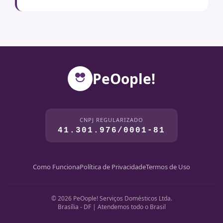
PeOople!
CNPJ REGULARIZADO
41.301.976/0001-81
Como Funciona
Política de Privacidade
Termos de Uso
© 2026 PeOople! Serviços Domésticos Ltda.
Brasília - DF | Atendemos todo o Brasil