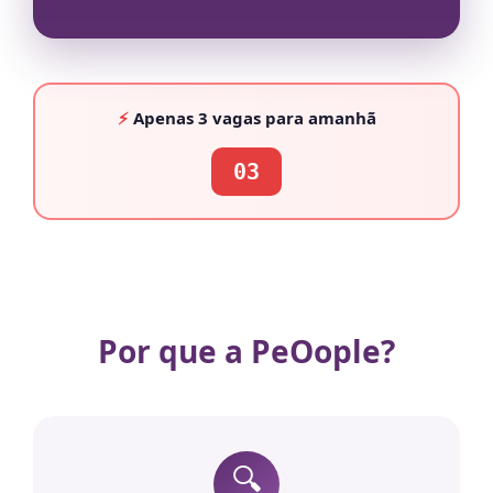
⚡
Apenas
3 vagas
para amanhã
03
Por que a PeOople?
🔍