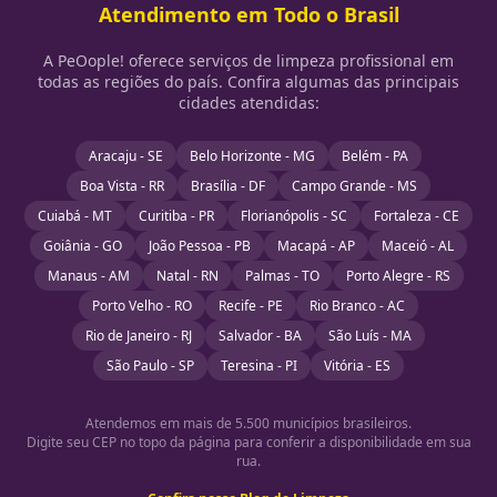
Atendimento em Todo o Brasil
A PeOople! oferece serviços de limpeza profissional em
todas as regiões do país. Confira algumas das principais
cidades atendidas:
Aracaju - SE
Belo Horizonte - MG
Belém - PA
Boa Vista - RR
Brasília - DF
Campo Grande - MS
Cuiabá - MT
Curitiba - PR
Florianópolis - SC
Fortaleza - CE
Goiânia - GO
João Pessoa - PB
Macapá - AP
Maceió - AL
Manaus - AM
Natal - RN
Palmas - TO
Porto Alegre - RS
Porto Velho - RO
Recife - PE
Rio Branco - AC
Rio de Janeiro - RJ
Salvador - BA
São Luís - MA
São Paulo - SP
Teresina - PI
Vitória - ES
Atendemos em mais de 5.500 municípios brasileiros.
Digite seu CEP no topo da página para conferir a disponibilidade em sua
rua.