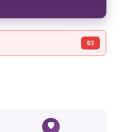
03
🛡️