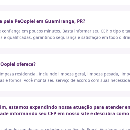
ça pela PeOople! em Guamiranga, PR?
e confiança em poucos minutos. Basta informar seu CEP, o tipo e t
as e qualificadas, garantindo segurança e satisfação em todo o Bras
eOople! oferece?
peza residencial, incluindo limpeza geral, limpeza pesada, limp
as e fornos. Você monta seu serviço de acordo com suas necessida
m, estamos expandindo nossa atuação para atender em d
idade informando seu CEP em nosso site e descubra como 
a atender em diversas cidades e regiões do Brasil. Verifique a di