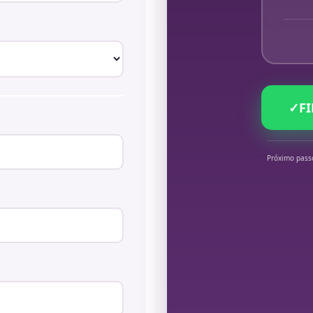
✓
F
Próximo pass