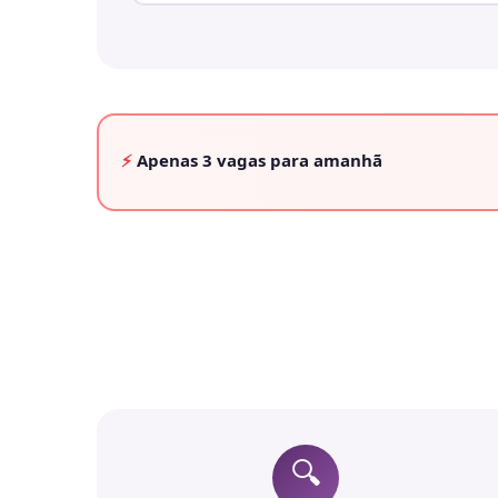
⚡
Apenas
3 vagas
para amanhã
🔍