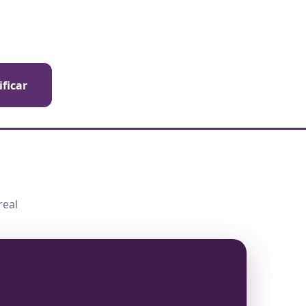
ificar
real