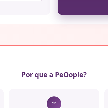
Por que a PeOople?
⭐