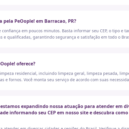
a pela PeOople! em Barracao, PR?
e confiança em poucos minutos. Basta informar seu CEP, o tipo e t
as e qualificadas, garantindo segurança e satisfação em todo o Bras
eOople! oferece?
peza residencial, incluindo limpeza geral, limpeza pesada, limp
as e fornos. Você monta seu serviço de acordo com suas necessida
 estamos expandindo nossa atuação para atender em dive
idade informando seu CEP em nosso site e descubra como 
a atender em diversas cidades e regiões do Brasil. Verifique a di