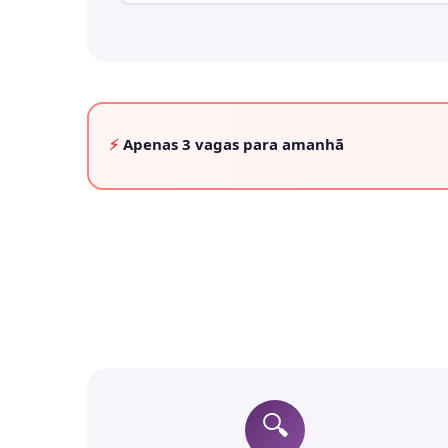
⚡
Apenas
3 vagas
para amanhã
🔍