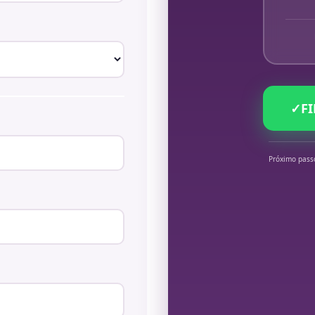
✓
F
Próximo pass