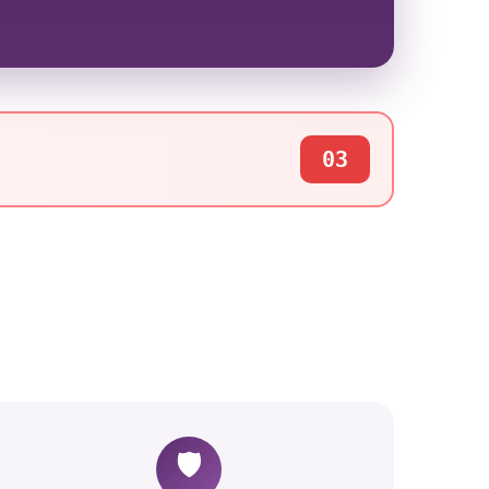
03
🛡️