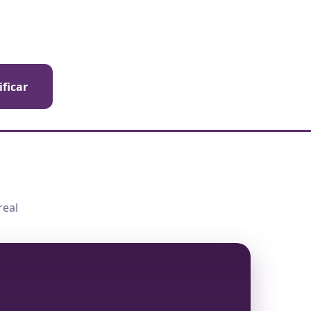
ificar
real