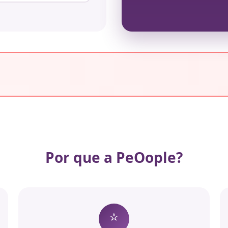
Por que a PeOople?
⭐