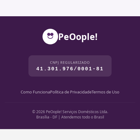
PeOople!
CNPJ REGULARIZADO
41.301.976/0001-81
Como Funciona
Política de Privacidade
Termos de Uso
© 2026 PeOople! Serviços Domésticos Ltda.
Brasília - DF | Atendemos todo o Brasil