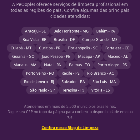
A PeOople! oferece serviços de limpeza profissional em
todas as regiões do país. Confira algumas das principais
cidades atendidas:
Aracaju - SE
Belo Horizonte - MG
Belém - PA
Boa Vista - RR
Brasília - DF
Campo Grande - MS
Cuiabá - MT
Curitiba - PR
Florianópolis - SC
Fortaleza - CE
Goiânia - GO
João Pessoa - PB
Macapá - AP
Maceió - AL
Manaus - AM
Natal - RN
Palmas - TO
Porto Alegre - RS
Porto Velho - RO
Recife - PE
Rio Branco - AC
Rio de Janeiro - RJ
Salvador - BA
São Luís - MA
São Paulo - SP
Teresina - PI
Vitória - ES
Atendemos em mais de 5.500 municípios brasileiros.
Digite seu CEP no topo da página para conferir a disponibilidade em sua
rua.
Confira nosso Blog de Limpeza