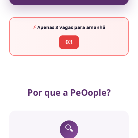
⚡
Apenas
3 vagas
para amanhã
03
Por que a PeOople?
🔍