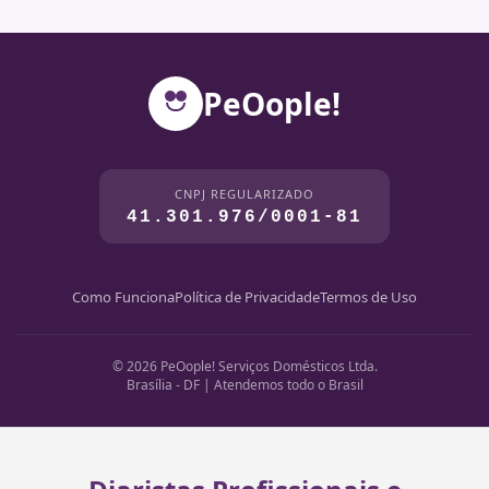
PeOople!
CNPJ REGULARIZADO
41.301.976/0001-81
Como Funciona
Política de Privacidade
Termos de Uso
© 2026 PeOople! Serviços Domésticos Ltda.
Brasília - DF | Atendemos todo o Brasil