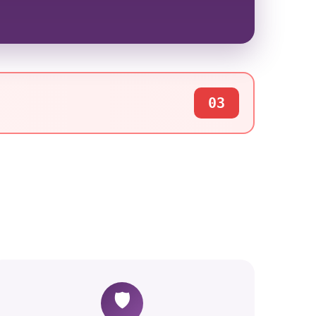
03
🛡️