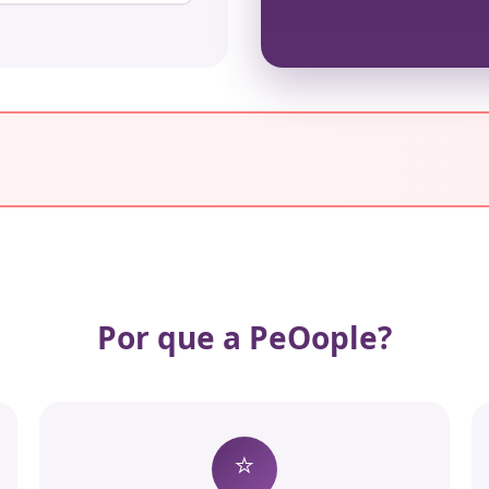
Por que a PeOople?
⭐