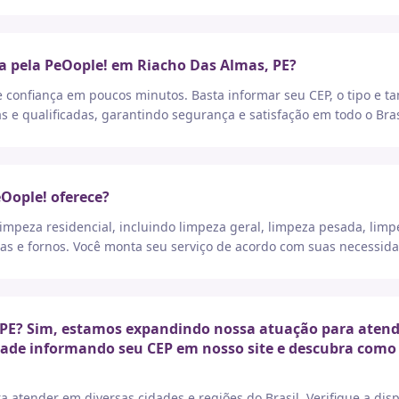
a pela PeOople! em Riacho Das Almas, PE?
e confiança em poucos minutos. Basta informar seu CEP, o tipo e t
as e qualificadas, garantindo segurança e satisfação em todo o Bras
eOople! oferece?
peza residencial, incluindo limpeza geral, limpeza pesada, limp
as e fornos. Você monta seu serviço de acordo com suas necessida
PE? Sim, estamos expandindo nossa atuação para atender
idade informando seu CEP em nosso site e descubra como 
a atender em diversas cidades e regiões do Brasil. Verifique a di