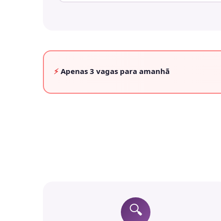
⚡
Apenas
3 vagas
para amanhã
🔍