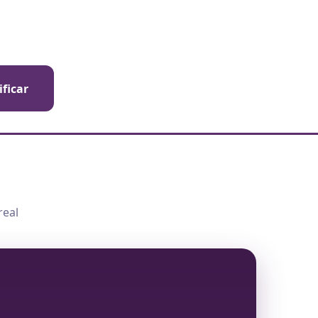
ificar
real