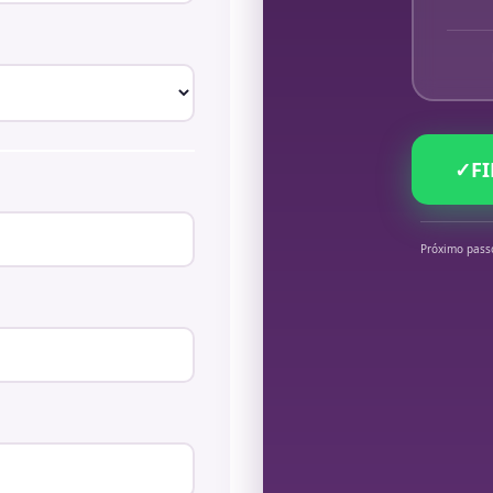
✓
F
Próximo pass