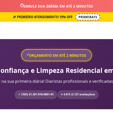
⏱️
SIMULE SUA DIÁRIA EM ATÉ 2 MINUTOS
🎉 PRIMEIRO ATENDIMENTO 15% OFF
PRIMEIRA15
⚡
ORÇAMENTO EM ATÉ 2 MINUTOS
Confiança e Limpeza Residencial em
sua primeira diária! Diaristas profissionais e verificadas
✓ CNPJ 41.301.976/0001-81
⭐ 4.9/5 (3.127 avaliações)