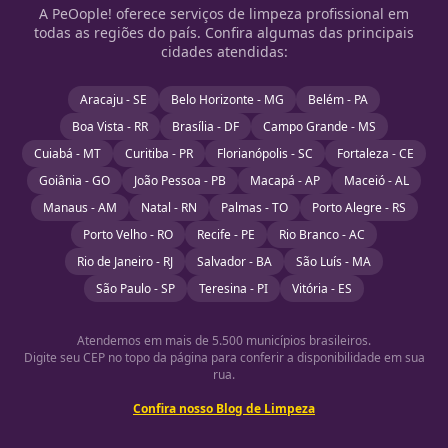
A PeOople! oferece serviços de limpeza profissional em
todas as regiões do país. Confira algumas das principais
cidades atendidas:
Aracaju - SE
Belo Horizonte - MG
Belém - PA
Boa Vista - RR
Brasília - DF
Campo Grande - MS
Cuiabá - MT
Curitiba - PR
Florianópolis - SC
Fortaleza - CE
Goiânia - GO
João Pessoa - PB
Macapá - AP
Maceió - AL
Manaus - AM
Natal - RN
Palmas - TO
Porto Alegre - RS
Porto Velho - RO
Recife - PE
Rio Branco - AC
Rio de Janeiro - RJ
Salvador - BA
São Luís - MA
São Paulo - SP
Teresina - PI
Vitória - ES
Atendemos em mais de 5.500 municípios brasileiros.
Digite seu CEP no topo da página para conferir a disponibilidade em sua
rua.
Confira nosso Blog de Limpeza