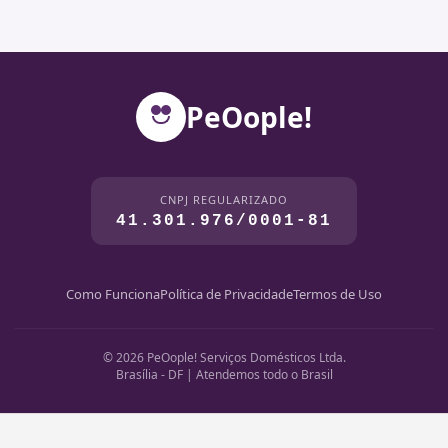
PeOople!
CNPJ REGULARIZADO
41.301.976/0001-81
Como Funciona
Política de Privacidade
Termos de Uso
© 2026 PeOople! Serviços Domésticos Ltda.
Brasília - DF | Atendemos todo o Brasil