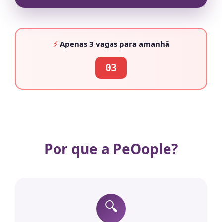
⚡
Apenas
3 vagas
para amanhã
03
Por que a PeOople?
🔍