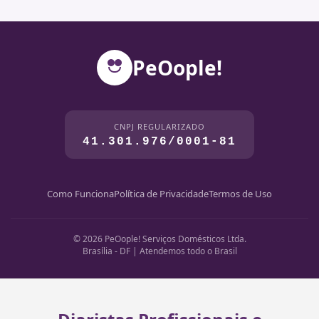
PeOople!
CNPJ REGULARIZADO
41.301.976/0001-81
Como Funciona
Política de Privacidade
Termos de Uso
© 2026 PeOople! Serviços Domésticos Ltda.
Brasília - DF | Atendemos todo o Brasil