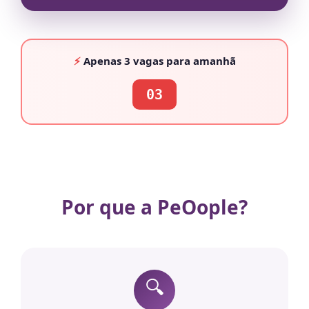
⚡
Apenas
3 vagas
para amanhã
03
Por que a PeOople?
🔍