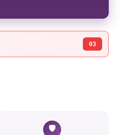
03
🛡️