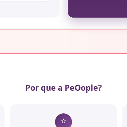
Por que a PeOople?
⭐