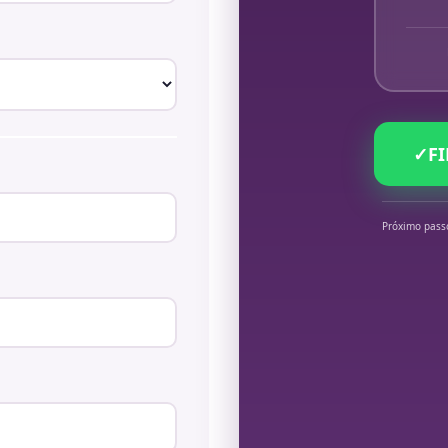
✓
F
Próximo pass