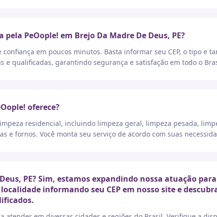
a pela PeOople! em Brejo Da Madre De Deus, PE?
e confiança em poucos minutos. Basta informar seu CEP, o tipo e t
as e qualificadas, garantindo segurança e satisfação em todo o Bras
eOople! oferece?
peza residencial, incluindo limpeza geral, limpeza pesada, limp
as e fornos. Você monta seu serviço de acordo com suas necessida
Deus, PE? Sim, estamos expandindo nossa atuação para 
a localidade informando seu CEP em nosso site e descubr
ificados.
a atender em diversas cidades e regiões do Brasil. Verifique a di