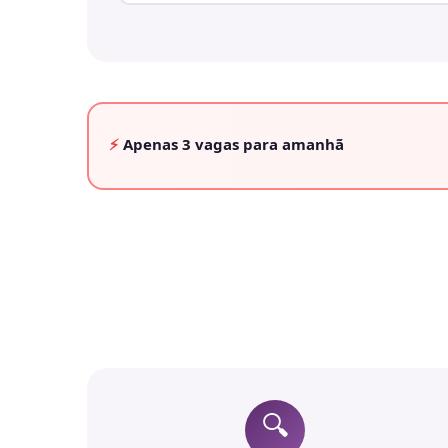
⚡
Apenas
3 vagas
para amanhã
🔍