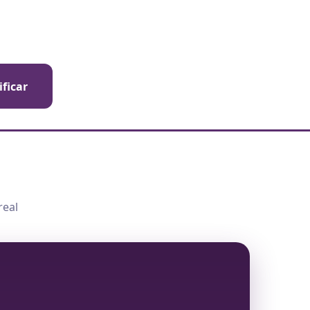
ificar
real