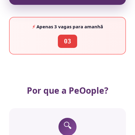
⚡
Apenas
3 vagas
para amanhã
03
Por que a PeOople?
🔍