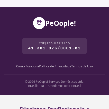
PeOople!
CNPJ REGULARIZADO
41.301.976/0001-81
Como Funciona
Política de Privacidade
Termos de Uso
© 2026 PeOople! Serviços Domésticos Ltda.
Brasília - DF | Atendemos todo o Brasil