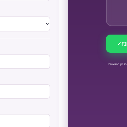
✓
F
Próximo pass