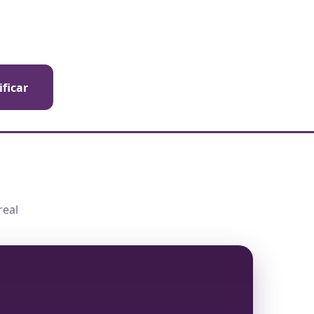
ificar
real