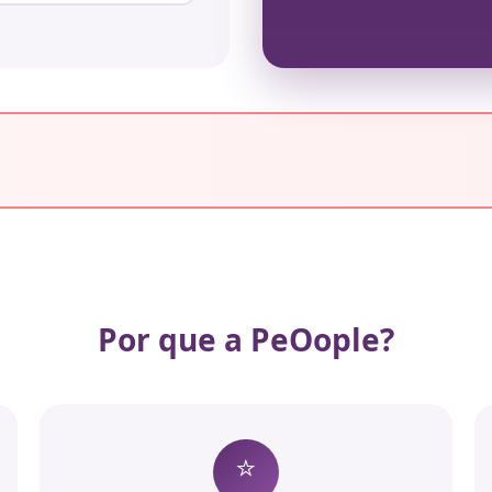
Por que a PeOople?
⭐