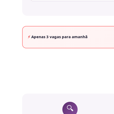
⚡
Apenas
3 vagas
para amanhã
🔍