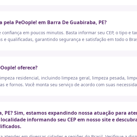
a pela PeOople! em Barra De Guabiraba, PE?
e confiança em poucos minutos. Basta informar seu CEP, o tipo e t
as e qualificadas, garantindo segurança e satisfação em todo o Bras
eOople! oferece?
peza residencial, incluindo limpeza geral, limpeza pesada, limp
as e fornos. Você monta seu serviço de acordo com suas necessida
, PE? Sim, estamos expandindo nossa atuação para aten
a localidade informando seu CEP em nosso site e descubr
ificados.
a atender em diversas cidades e regiões do Brasil. Verifique a di