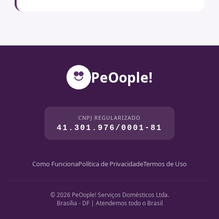
PeOople!
CNPJ REGULARIZADO
41.301.976/0001-81
Como Funciona
Política de Privacidade
Termos de Uso
© 2026 PeOople! Serviços Domésticos Ltda.
Brasília - DF | Atendemos todo o Brasil