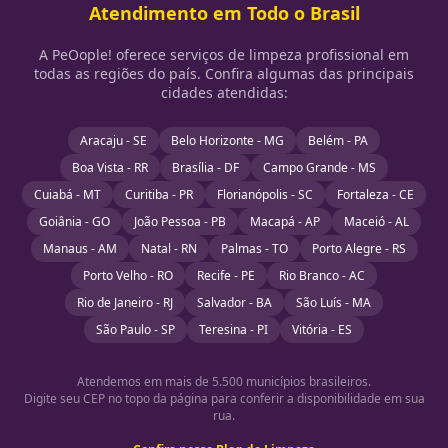
Atendimento em Todo o Brasil
A PeOople! oferece serviços de limpeza profissional em
todas as regiões do país. Confira algumas das principais
cidades atendidas:
Aracaju - SE
Belo Horizonte - MG
Belém - PA
Boa Vista - RR
Brasília - DF
Campo Grande - MS
Cuiabá - MT
Curitiba - PR
Florianópolis - SC
Fortaleza - CE
Goiânia - GO
João Pessoa - PB
Macapá - AP
Maceió - AL
Manaus - AM
Natal - RN
Palmas - TO
Porto Alegre - RS
Porto Velho - RO
Recife - PE
Rio Branco - AC
Rio de Janeiro - RJ
Salvador - BA
São Luís - MA
São Paulo - SP
Teresina - PI
Vitória - ES
Atendemos em mais de 5.500 municípios brasileiros.
Digite seu CEP no topo da página para conferir a disponibilidade em sua
rua.