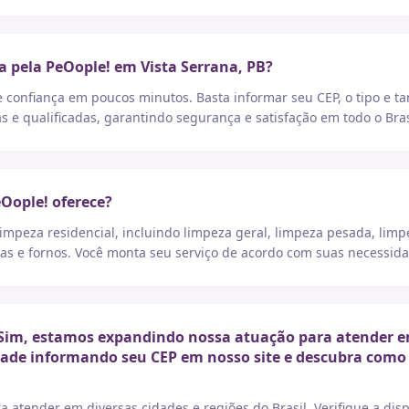
a pela PeOople! em Vista Serrana, PB?
e confiança em poucos minutos. Basta informar seu CEP, o tipo e t
as e qualificadas, garantindo segurança e satisfação em todo o Bras
eOople! oferece?
peza residencial, incluindo limpeza geral, limpeza pesada, limp
as e fornos. Você monta seu serviço de acordo com suas necessida
Sim, estamos expandindo nossa atuação para atender em 
idade informando seu CEP em nosso site e descubra como 
a atender em diversas cidades e regiões do Brasil. Verifique a di