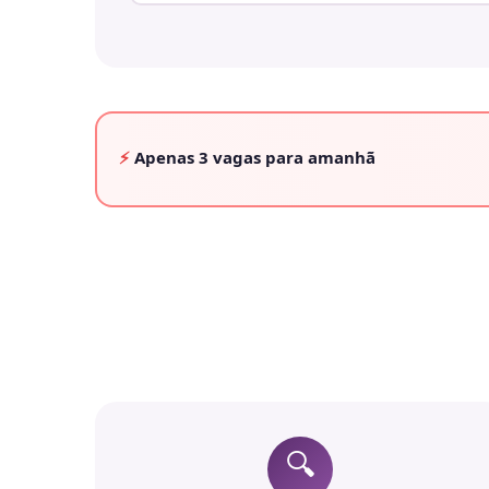
⚡
Apenas
3 vagas
para amanhã
🔍