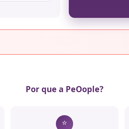
Por que a PeOople?
⭐