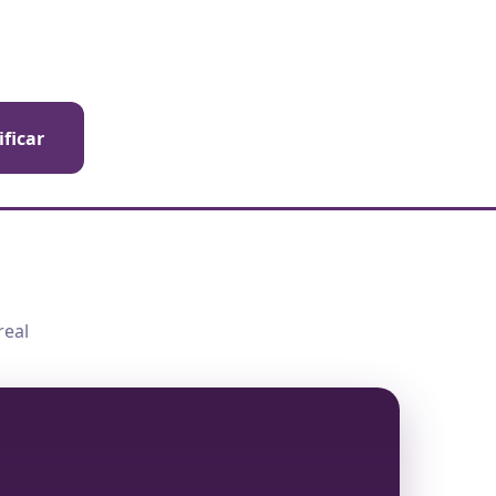
ificar
real