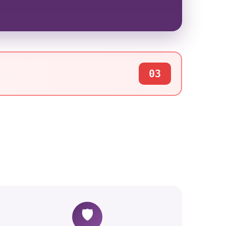
03
🛡️