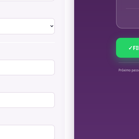
✓
F
Próximo pass