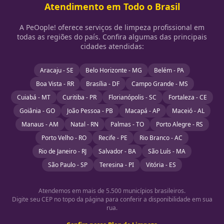
Atendimento em Todo o Brasil
A PeOople! oferece serviços de limpeza profissional em
todas as regiões do país. Confira algumas das principais
cidades atendidas:
Aracaju - SE
Belo Horizonte - MG
Belém - PA
Boa Vista - RR
Brasília - DF
Campo Grande - MS
Cuiabá - MT
Curitiba - PR
Florianópolis - SC
Fortaleza - CE
Goiânia - GO
João Pessoa - PB
Macapá - AP
Maceió - AL
Manaus - AM
Natal - RN
Palmas - TO
Porto Alegre - RS
Porto Velho - RO
Recife - PE
Rio Branco - AC
Rio de Janeiro - RJ
Salvador - BA
São Luís - MA
São Paulo - SP
Teresina - PI
Vitória - ES
Atendemos em mais de 5.500 municípios brasileiros.
Digite seu CEP no topo da página para conferir a disponibilidade em sua
rua.