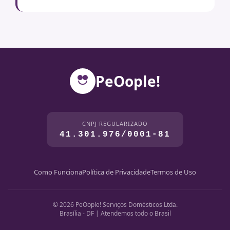
PeOople!
CNPJ REGULARIZADO
41.301.976/0001-81
Como Funciona
Política de Privacidade
Termos de Uso
© 2026 PeOople! Serviços Domésticos Ltda.
Brasília - DF | Atendemos todo o Brasil