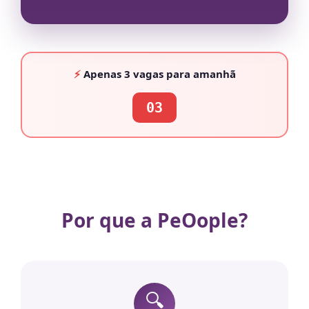
⚡
Apenas
3 vagas
para amanhã
03
Por que a PeOople?
🔍