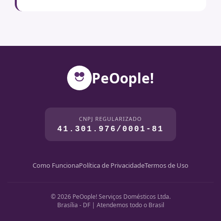
PeOople!
CNPJ REGULARIZADO
41.301.976/0001-81
Como Funciona
Política de Privacidade
Termos de Uso
© 2026 PeOople! Serviços Domésticos Ltda.
Brasília - DF | Atendemos todo o Brasil