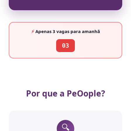
⚡
Apenas
3 vagas
para amanhã
03
Por que a PeOople?
🔍