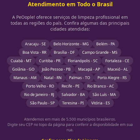
Atendimento em Todo o Brasil
A PeOople! oferece serviços de limpeza profissional em
todas as regiões do país. Confira algumas das principais
cidades atendidas:
Aracaju - SE
Belo Horizonte - MG
Belém - PA
Boa Vista - RR
Brasília - DF
Campo Grande - MS
Cuiabá - MT
Curitiba - PR
Florianópolis - SC
Fortaleza - CE
Goiânia - GO
João Pessoa - PB
Macapá - AP
Maceió - AL
Manaus - AM
Natal - RN
Palmas - TO
Porto Alegre - RS
Porto Velho - RO
Recife - PE
Rio Branco - AC
Rio de Janeiro - RJ
Salvador - BA
São Luís - MA
São Paulo - SP
Teresina - PI
Vitória - ES
Atendemos em mais de 5.500 municípios brasileiros.
Digite seu CEP no topo da página para conferir a disponibilidade em sua
rua.