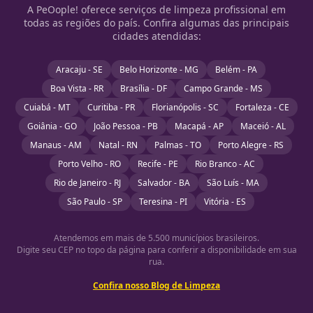
A PeOople! oferece serviços de limpeza profissional em
todas as regiões do país. Confira algumas das principais
cidades atendidas:
Aracaju - SE
Belo Horizonte - MG
Belém - PA
Boa Vista - RR
Brasília - DF
Campo Grande - MS
Cuiabá - MT
Curitiba - PR
Florianópolis - SC
Fortaleza - CE
Goiânia - GO
João Pessoa - PB
Macapá - AP
Maceió - AL
Manaus - AM
Natal - RN
Palmas - TO
Porto Alegre - RS
Porto Velho - RO
Recife - PE
Rio Branco - AC
Rio de Janeiro - RJ
Salvador - BA
São Luís - MA
São Paulo - SP
Teresina - PI
Vitória - ES
Atendemos em mais de 5.500 municípios brasileiros.
Digite seu CEP no topo da página para conferir a disponibilidade em sua
rua.
Confira nosso Blog de Limpeza