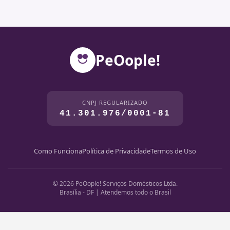
PeOople!
CNPJ REGULARIZADO
41.301.976/0001-81
Como Funciona
Política de Privacidade
Termos de Uso
© 2026 PeOople! Serviços Domésticos Ltda.
Brasília - DF | Atendemos todo o Brasil