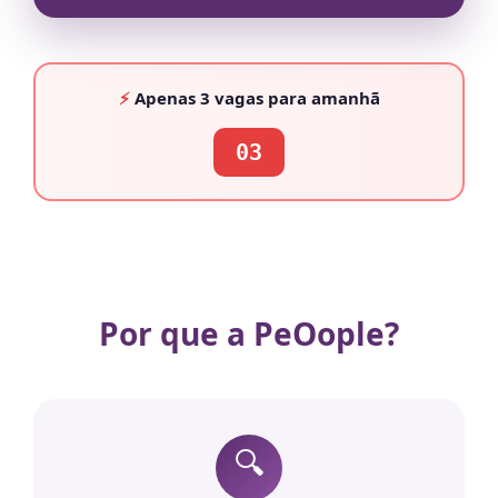
⚡
Apenas
3 vagas
para amanhã
03
Por que a PeOople?
🔍