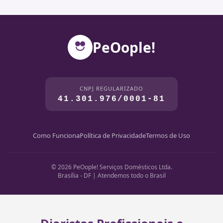
PeOople!
CNPJ REGULARIZADO
41.301.976/0001-81
Como Funciona
Política de Privacidade
Termos de Uso
© 2026 PeOople! Serviços Domésticos Ltda.
Brasília - DF | Atendemos todo o Brasil