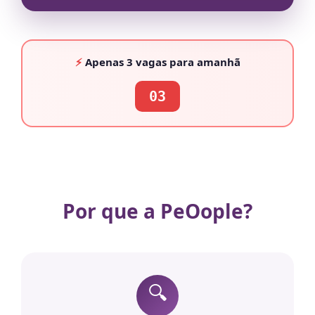
⚡
Apenas
3 vagas
para amanhã
03
Por que a PeOople?
🔍