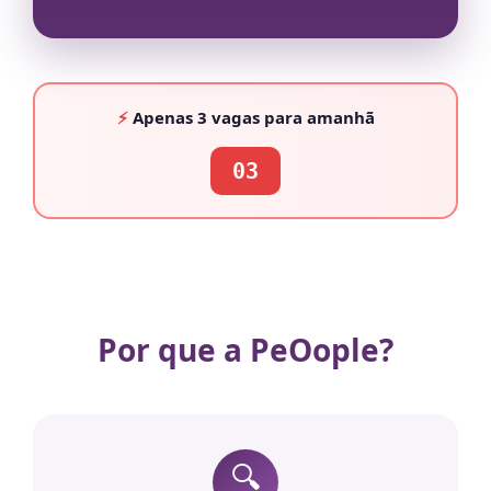
⚡
Apenas
3 vagas
para amanhã
03
Por que a PeOople?
🔍