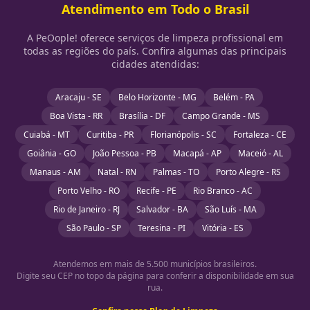
Atendimento em Todo o Brasil
A PeOople! oferece serviços de limpeza profissional em
todas as regiões do país. Confira algumas das principais
cidades atendidas:
Aracaju - SE
Belo Horizonte - MG
Belém - PA
Boa Vista - RR
Brasília - DF
Campo Grande - MS
Cuiabá - MT
Curitiba - PR
Florianópolis - SC
Fortaleza - CE
Goiânia - GO
João Pessoa - PB
Macapá - AP
Maceió - AL
Manaus - AM
Natal - RN
Palmas - TO
Porto Alegre - RS
Porto Velho - RO
Recife - PE
Rio Branco - AC
Rio de Janeiro - RJ
Salvador - BA
São Luís - MA
São Paulo - SP
Teresina - PI
Vitória - ES
Atendemos em mais de 5.500 municípios brasileiros.
Digite seu CEP no topo da página para conferir a disponibilidade em sua
rua.