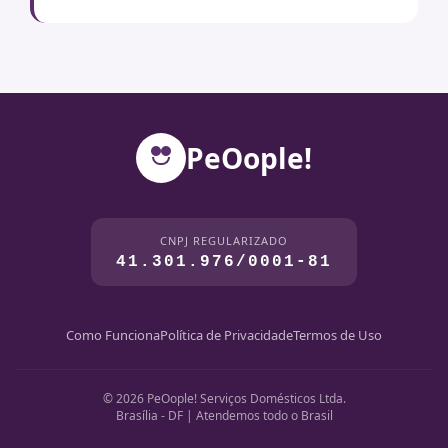
PeOople!
CNPJ REGULARIZADO
41.301.976/0001-81
Como Funciona
Política de Privacidade
Termos de Uso
© 2026 PeOople! Serviços Domésticos Ltda.
Brasília - DF | Atendemos todo o Brasil