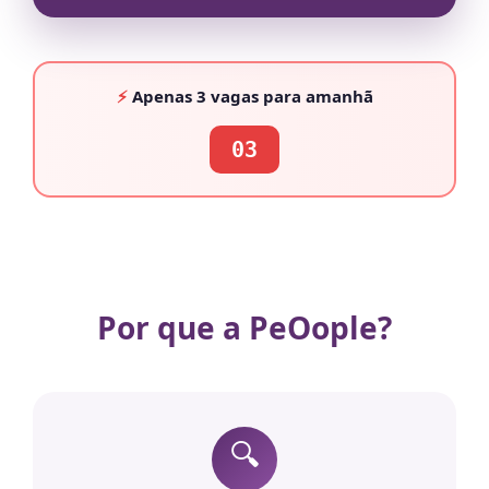
⚡
Apenas
3 vagas
para amanhã
03
Por que a PeOople?
🔍