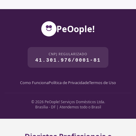
PeOople!
CNPJ REGULARIZADO
41.301.976/0001-81
Como Funciona
Política de Privacidade
Termos de Uso
© 2026 PeOople! Serviços Domésticos Ltda.
Brasília - DF | Atendemos todo o Brasil