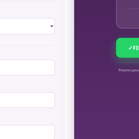
✓
F
Próximo pass