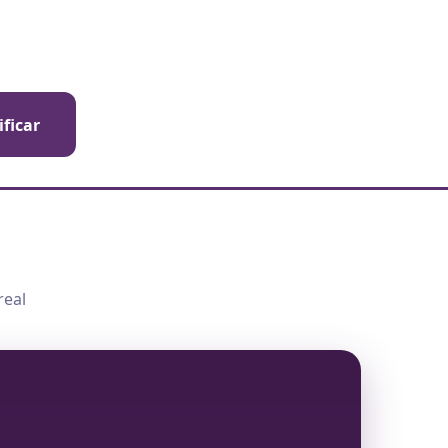
ificar
real