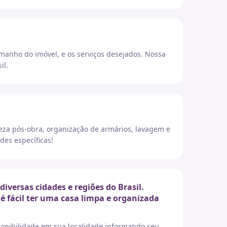
amanho do imóvel, e os serviços desejados. Nossa
il.
eza pós-obra, organização de armários, lavagem e
des específicas!
ersas cidades e regiões do Brasil.
é fácil ter uma casa limpa e organizada
sponibilidade em sua localidade informando seu