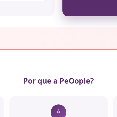
Por que a PeOople?
⭐