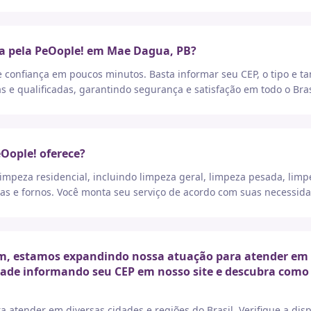
ça pela PeOople! em Mae Dagua, PB?
e confiança em poucos minutos. Basta informar seu CEP, o tipo e t
as e qualificadas, garantindo segurança e satisfação em todo o Bras
eOople! oferece?
peza residencial, incluindo limpeza geral, limpeza pesada, limp
as e fornos. Você monta seu serviço de acordo com suas necessida
, estamos expandindo nossa atuação para atender em div
idade informando seu CEP em nosso site e descubra como 
a atender em diversas cidades e regiões do Brasil. Verifique a di