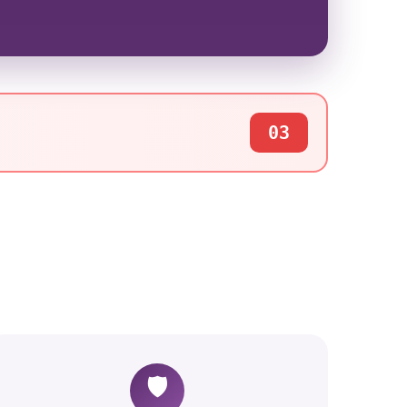
03
🛡️