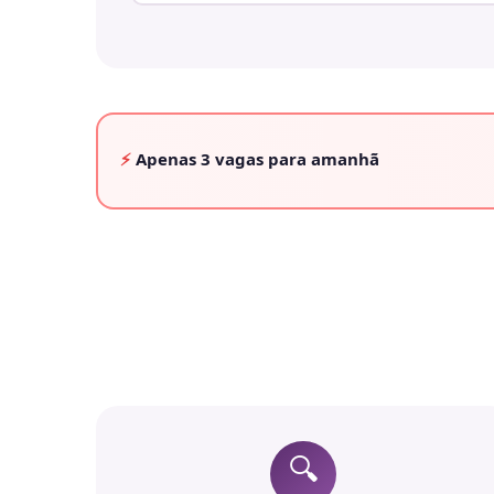
⚡
Apenas
3 vagas
para amanhã
🔍