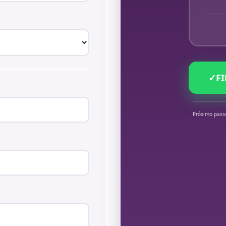
✓
F
Próximo pass