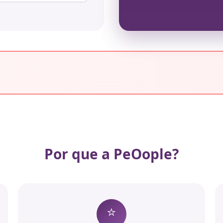
Por que a PeOople?
⭐