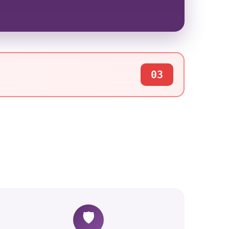
03
🛡️