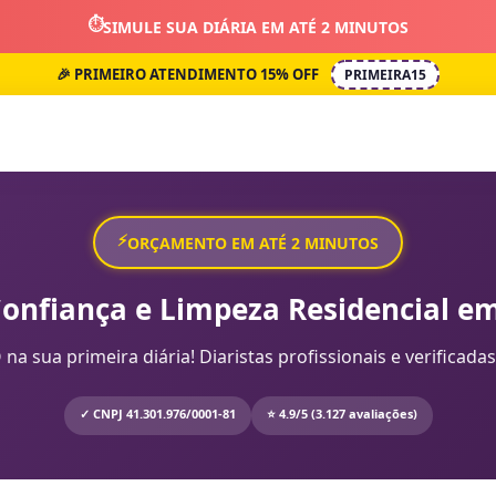
⏱️
SIMULE SUA DIÁRIA EM ATÉ 2 MINUTOS
🎉 PRIMEIRO ATENDIMENTO 15% OFF
PRIMEIRA15
⚡
ORÇAMENTO EM ATÉ 2 MINUTOS
Confiança e Limpeza Residencial em
sua primeira diária! Diaristas profissionais e verificadas
✓ CNPJ 41.301.976/0001-81
⭐ 4.9/5 (3.127 avaliações)