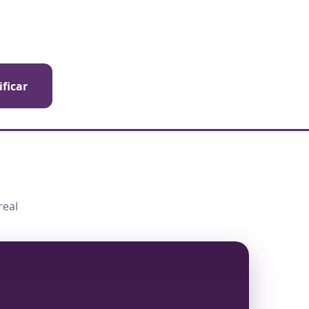
ificar
real