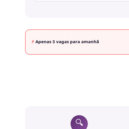
⚡
Apenas
3 vagas
para amanhã
🔍