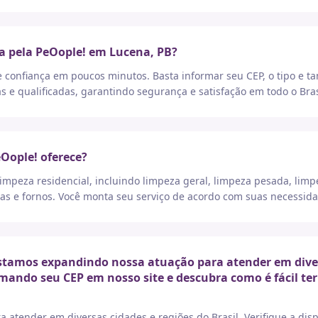
a pela PeOople! em Lucena, PB?
e confiança em poucos minutos. Basta informar seu CEP, o tipo e t
as e qualificadas, garantindo segurança e satisfação em todo o Bras
eOople! oferece?
peza residencial, incluindo limpeza geral, limpeza pesada, limp
as e fornos. Você monta seu serviço de acordo com suas necessida
tamos expandindo nossa atuação para atender em diversa
rmando seu CEP em nosso site e descubra como é fácil t
a atender em diversas cidades e regiões do Brasil. Verifique a di