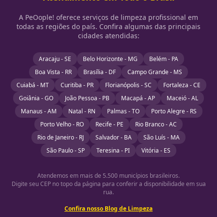
A PeOople! oferece serviços de limpeza profissional em
todas as regiões do país. Confira algumas das principais
cidades atendidas:
Aracaju - SE
Belo Horizonte - MG
Belém - PA
Boa Vista - RR
Brasília - DF
Campo Grande - MS
Cuiabá - MT
Curitiba - PR
Florianópolis - SC
Fortaleza - CE
Goiânia - GO
João Pessoa - PB
Macapá - AP
Maceió - AL
Manaus - AM
Natal - RN
Palmas - TO
Porto Alegre - RS
Porto Velho - RO
Recife - PE
Rio Branco - AC
Rio de Janeiro - RJ
Salvador - BA
São Luís - MA
São Paulo - SP
Teresina - PI
Vitória - ES
Atendemos em mais de 5.500 municípios brasileiros.
Digite seu CEP no topo da página para conferir a disponibilidade em sua
rua.
Confira nosso Blog de Limpeza