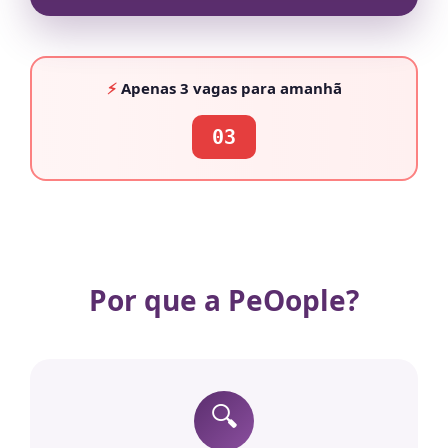
⚡
Apenas
3 vagas
para amanhã
03
Por que a PeOople?
🔍