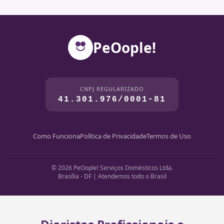
PeOople!
CNPJ REGULARIZADO
41.301.976/0001-81
Como Funciona
Política de Privacidade
Termos de Uso
© 2026 PeOople! Serviços Domésticos Ltda.
Brasília - DF | Atendemos todo o Brasil