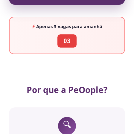
⚡
Apenas
3 vagas
para amanhã
03
Por que a PeOople?
🔍