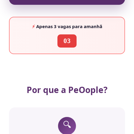
⚡
Apenas
3 vagas
para amanhã
03
Por que a PeOople?
🔍