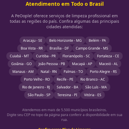
Atendimento em Todo o Brasil
A PeOople! oferece serviços de limpeza profissional em
todas as regiões do país. Confira algumas das principais
cidades atendidas:
Aracaju - SE
Belo Horizonte - MG
Belém - PA
Boa Vista - RR
Brasília - DF
Campo Grande - MS
Cuiabá - MT
Curitiba - PR
Florianópolis - SC
Fortaleza - CE
Goiânia - GO
João Pessoa - PB
Macapá - AP
Maceió - AL
Manaus - AM
Natal - RN
Palmas - TO
Porto Alegre - RS
Porto Velho - RO
Recife - PE
Rio Branco - AC
Rio de Janeiro - RJ
Salvador - BA
São Luís - MA
São Paulo - SP
Teresina - PI
Vitória - ES
Atendemos em mais de 5.500 municípios brasileiros.
Digite seu CEP no topo da página para conferir a disponibilidade em sua
rua.