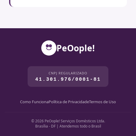
PeOople!
CNPJ REGULARIZADO
41.301.976/0001-81
Como Funciona
Política de Privacidade
Termos de Uso
© 2026 PeOople! Serviços Domésticos Ltda.
Brasília - DF | Atendemos todo o Brasil