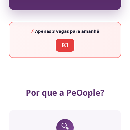
⚡
Apenas
3 vagas
para amanhã
03
Por que a PeOople?
🔍