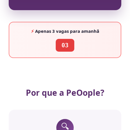
⚡
Apenas
3 vagas
para amanhã
03
Por que a PeOople?
🔍