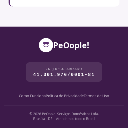
PeOople!
CNPJ REGULARIZADO
41.301.976/0001-81
Como Funciona
Política de Privacidade
Termos de Uso
© 2026 PeOople! Serviços Domésticos Ltda.
Brasília - DF | Atendemos todo o Brasil