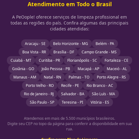
Atendimento em Todo o Brasil
A PeOople! oferece serviços de limpeza profissional em
todas as regiões do país. Confira algumas das principais
cidades atendidas:
Aracaju - SE
Belo Horizonte - MG
Belém - PA
Boa Vista - RR
Brasília - DF
Campo Grande - MS
Cuiabá - MT
Curitiba - PR
Florianópolis - SC
Fortaleza - CE
Goiânia - GO
João Pessoa - PB
Macapá - AP
Maceió - AL
Manaus - AM
Natal - RN
Palmas - TO
Porto Alegre - RS
Porto Velho - RO
Recife - PE
Rio Branco - AC
Rio de Janeiro - RJ
Salvador - BA
São Luís - MA
São Paulo - SP
Teresina - PI
Vitória - ES
Atendemos em mais de 5.500 municípios brasileiros.
Digite seu CEP no topo da página para conferir a disponibilidade em sua
rua.