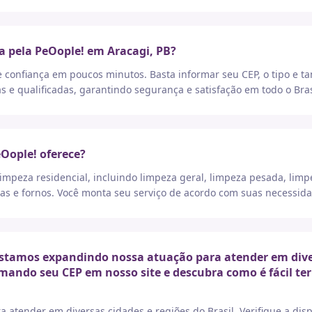
a pela PeOople! em Aracagi, PB?
e confiança em poucos minutos. Basta informar seu CEP, o tipo e t
as e qualificadas, garantindo segurança e satisfação em todo o Bras
eOople! oferece?
peza residencial, incluindo limpeza geral, limpeza pesada, limp
as e fornos. Você monta seu serviço de acordo com suas necessida
stamos expandindo nossa atuação para atender em divers
rmando seu CEP em nosso site e descubra como é fácil t
a atender em diversas cidades e regiões do Brasil. Verifique a di