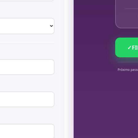
✓
F
Próximo pass