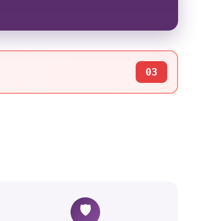
03
🛡️