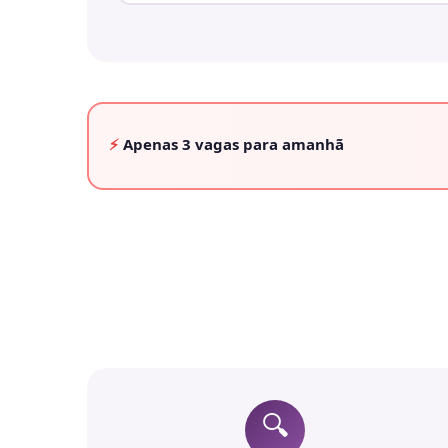
⚡
Apenas
3 vagas
para amanhã
🔍