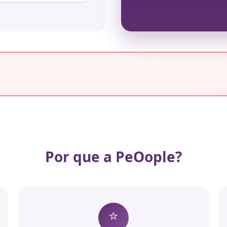
Por que a PeOople?
⭐