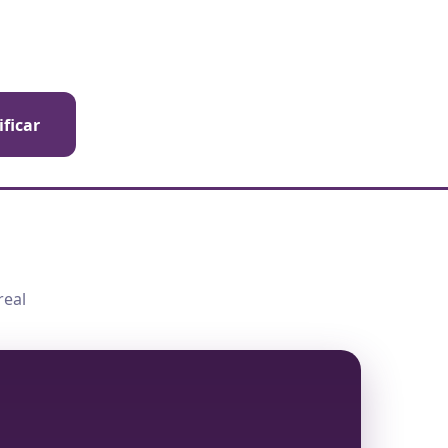
ificar
real