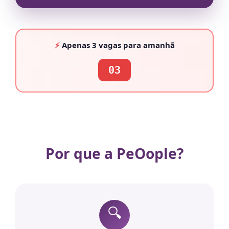
⚡
Apenas
3 vagas
para amanhã
03
Por que a PeOople?
🔍