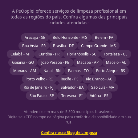
A PeOople! oferece serviços de limpeza profissional em
todas as regiões do país. Confira algumas das principais
cidades atendidas:
Aracaju - SE
Belo Horizonte - MG
Belém - PA
Boa Vista - RR
Brasília - DF
Campo Grande - MS
Cuiabá - MT
Curitiba - PR
Florianópolis - SC
Fortaleza - CE
Goiânia - GO
João Pessoa - PB
Macapá - AP
Maceió - AL
Manaus - AM
Natal - RN
Palmas - TO
Porto Alegre - RS
Porto Velho - RO
Recife - PE
Rio Branco - AC
Rio de Janeiro - RJ
Salvador - BA
São Luís - MA
São Paulo - SP
Teresina - PI
Vitória - ES
Atendemos em mais de 5.500 municípios brasileiros.
Digite seu CEP no topo da página para conferir a disponibilidade em sua
rua.
Confira nosso Blog de Limpeza