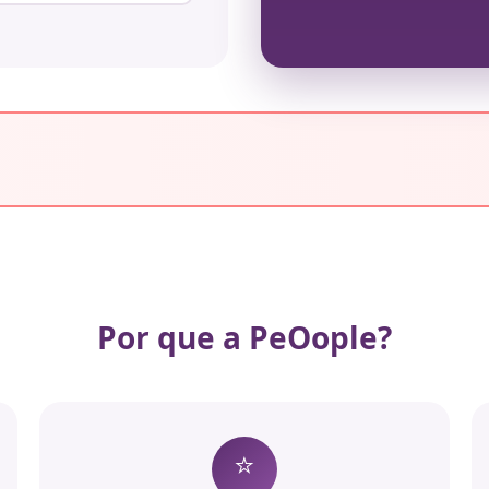
Por que a PeOople?
⭐