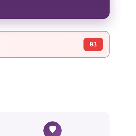
03
🛡️