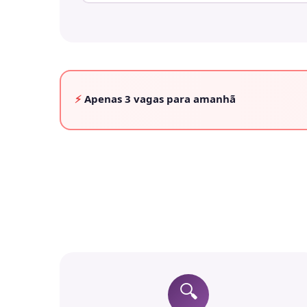
⚡
Apenas
3 vagas
para amanhã
🔍