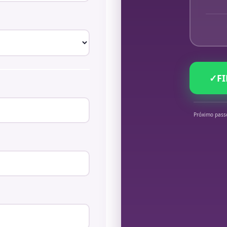
✓
F
Próximo pass