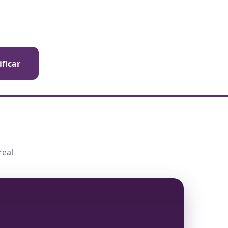
ificar
real