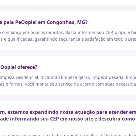
ça pela PeOople! em Congonhas, MG?
e confiança em poucos minutos. Basta informar seu CEP, o tipo e t
as e qualificadas, garantindo segurança e satisfação em todo o Bras
eOople! oferece?
peza residencial, incluindo limpeza geral, limpeza pesada, limp
as e fornos. Você monta seu serviço de acordo com suas necessida
, estamos expandindo nossa atuação para atender em di
idade informando seu CEP em nosso site e descubra como 
a atender em diversas cidades e regiões do Brasil. Verifique a di