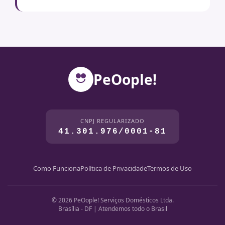
PeOople!
CNPJ REGULARIZADO
41.301.976/0001-81
Como Funciona
Política de Privacidade
Termos de Uso
© 2026 PeOople! Serviços Domésticos Ltda.
Brasília - DF | Atendemos todo o Brasil