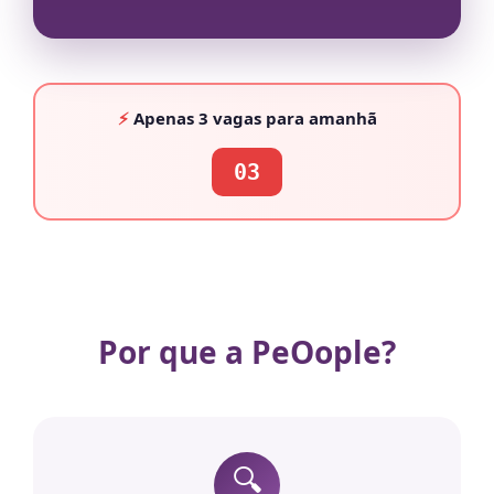
⚡
Apenas
3 vagas
para amanhã
03
Por que a PeOople?
🔍