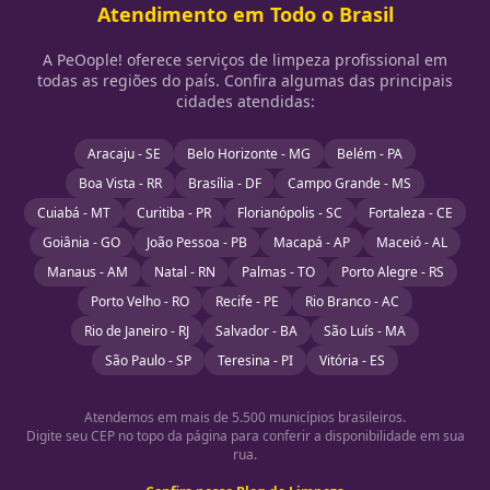
Atendimento em Todo o Brasil
A PeOople! oferece serviços de limpeza profissional em
todas as regiões do país. Confira algumas das principais
cidades atendidas:
Aracaju - SE
Belo Horizonte - MG
Belém - PA
Boa Vista - RR
Brasília - DF
Campo Grande - MS
Cuiabá - MT
Curitiba - PR
Florianópolis - SC
Fortaleza - CE
Goiânia - GO
João Pessoa - PB
Macapá - AP
Maceió - AL
Manaus - AM
Natal - RN
Palmas - TO
Porto Alegre - RS
Porto Velho - RO
Recife - PE
Rio Branco - AC
Rio de Janeiro - RJ
Salvador - BA
São Luís - MA
São Paulo - SP
Teresina - PI
Vitória - ES
Atendemos em mais de 5.500 municípios brasileiros.
Digite seu CEP no topo da página para conferir a disponibilidade em sua
rua.