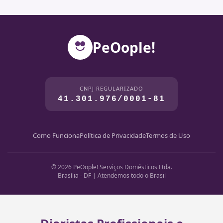
PeOople!
CNPJ REGULARIZADO
41.301.976/0001-81
Como Funciona
Política de Privacidade
Termos de Uso
© 2026 PeOople! Serviços Domésticos Ltda.
Brasília - DF | Atendemos todo o Brasil