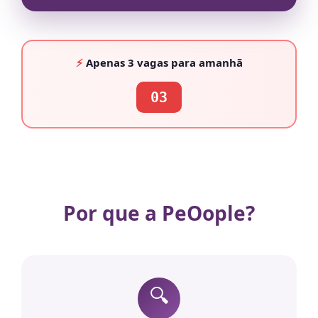
⚡
Apenas
3 vagas
para amanhã
03
Por que a PeOople?
🔍