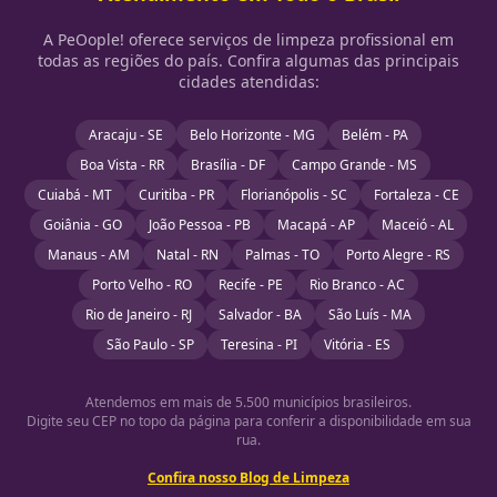
A PeOople! oferece serviços de limpeza profissional em
todas as regiões do país. Confira algumas das principais
cidades atendidas:
Aracaju - SE
Belo Horizonte - MG
Belém - PA
Boa Vista - RR
Brasília - DF
Campo Grande - MS
Cuiabá - MT
Curitiba - PR
Florianópolis - SC
Fortaleza - CE
Goiânia - GO
João Pessoa - PB
Macapá - AP
Maceió - AL
Manaus - AM
Natal - RN
Palmas - TO
Porto Alegre - RS
Porto Velho - RO
Recife - PE
Rio Branco - AC
Rio de Janeiro - RJ
Salvador - BA
São Luís - MA
São Paulo - SP
Teresina - PI
Vitória - ES
Atendemos em mais de 5.500 municípios brasileiros.
Digite seu CEP no topo da página para conferir a disponibilidade em sua
rua.
Confira nosso Blog de Limpeza