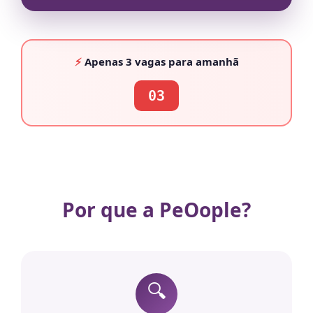
⚡
Apenas
3 vagas
para amanhã
03
Por que a PeOople?
🔍