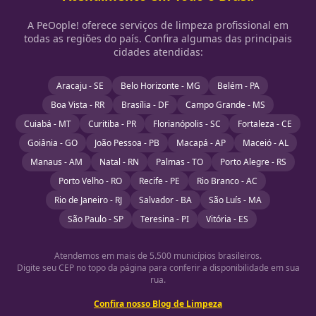
A PeOople! oferece serviços de limpeza profissional em
todas as regiões do país. Confira algumas das principais
cidades atendidas:
Aracaju - SE
Belo Horizonte - MG
Belém - PA
Boa Vista - RR
Brasília - DF
Campo Grande - MS
Cuiabá - MT
Curitiba - PR
Florianópolis - SC
Fortaleza - CE
Goiânia - GO
João Pessoa - PB
Macapá - AP
Maceió - AL
Manaus - AM
Natal - RN
Palmas - TO
Porto Alegre - RS
Porto Velho - RO
Recife - PE
Rio Branco - AC
Rio de Janeiro - RJ
Salvador - BA
São Luís - MA
São Paulo - SP
Teresina - PI
Vitória - ES
Atendemos em mais de 5.500 municípios brasileiros.
Digite seu CEP no topo da página para conferir a disponibilidade em sua
rua.
Confira nosso Blog de Limpeza