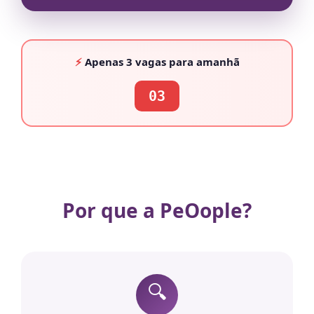
⚡
Apenas
3 vagas
para amanhã
03
Por que a PeOople?
🔍