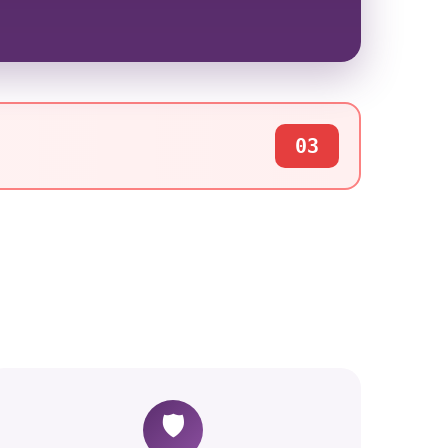
03
🛡️