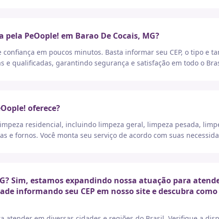
a pela PeOople! em Barao De Cocais, MG?
e confiança em poucos minutos. Basta informar seu CEP, o tipo e t
as e qualificadas, garantindo segurança e satisfação em todo o Bras
eOople! oferece?
peza residencial, incluindo limpeza geral, limpeza pesada, limp
as e fornos. Você monta seu serviço de acordo com suas necessida
G? Sim, estamos expandindo nossa atuação para atender 
idade informando seu CEP em nosso site e descubra como 
a atender em diversas cidades e regiões do Brasil. Verifique a di