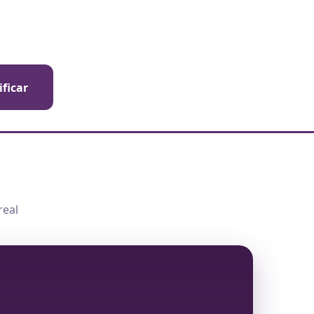
ificar
real