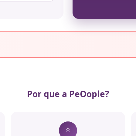
Por que a PeOople?
⭐