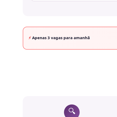
⚡
Apenas
3 vagas
para amanhã
🔍