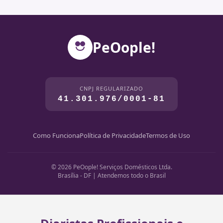
PeOople!
CNPJ REGULARIZADO
41.301.976/0001-81
Como Funciona
Política de Privacidade
Termos de Uso
© 2026 PeOople! Serviços Domésticos Ltda.
Brasília - DF | Atendemos todo o Brasil