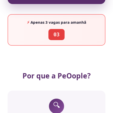
⚡
Apenas
3 vagas
para amanhã
03
Por que a PeOople?
🔍