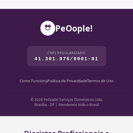
PeOople!
CNPJ REGULARIZADO
41.301.976/0001-81
Como Funciona
Política de Privacidade
Termos de Uso
© 2026 PeOople! Serviços Domésticos Ltda.
Brasília - DF | Atendemos todo o Brasil