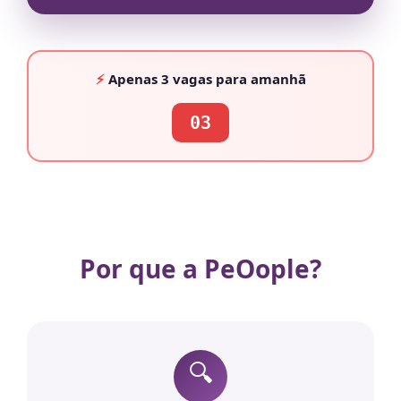
⚡
Apenas
3 vagas
para amanhã
03
Por que a PeOople?
🔍