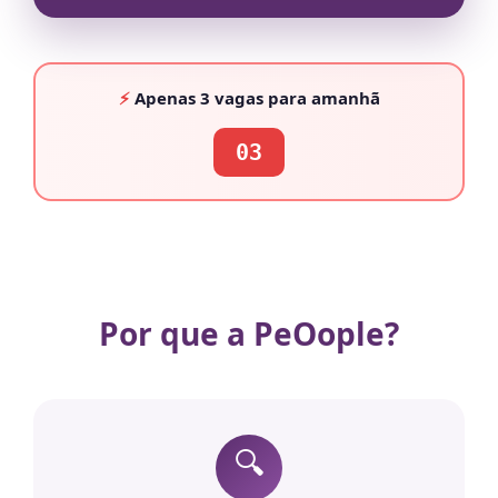
⚡
Apenas
3 vagas
para amanhã
03
Por que a PeOople?
🔍