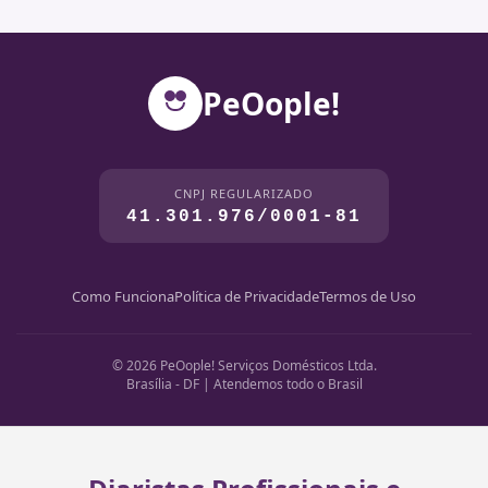
PeOople!
CNPJ REGULARIZADO
41.301.976/0001-81
Como Funciona
Política de Privacidade
Termos de Uso
© 2026 PeOople! Serviços Domésticos Ltda.
Brasília - DF | Atendemos todo o Brasil