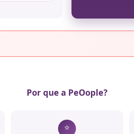
Por que a PeOople?
⭐