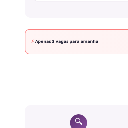
⚡
Apenas
3 vagas
para amanhã
🔍