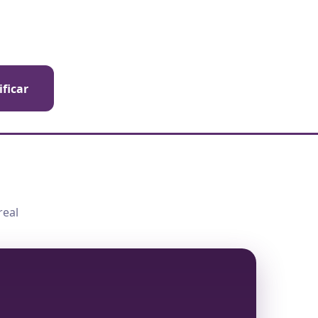
ificar
real