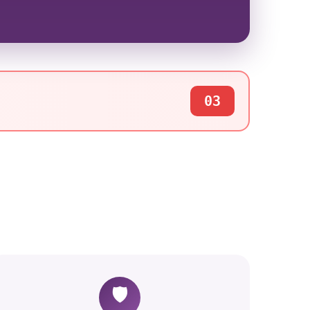
03
🛡️