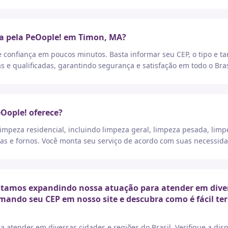
ça pela PeOople! em Timon, MA?
e confiança em poucos minutos. Basta informar seu CEP, o tipo e t
as e qualificadas, garantindo segurança e satisfação em todo o Bras
eOople! oferece?
peza residencial, incluindo limpeza geral, limpeza pesada, limp
as e fornos. Você monta seu serviço de acordo com suas necessida
tamos expandindo nossa atuação para atender em diversa
rmando seu CEP em nosso site e descubra como é fácil t
a atender em diversas cidades e regiões do Brasil. Verifique a di