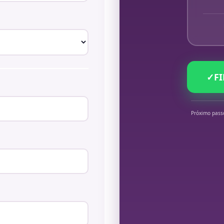
✓
F
Próximo pass